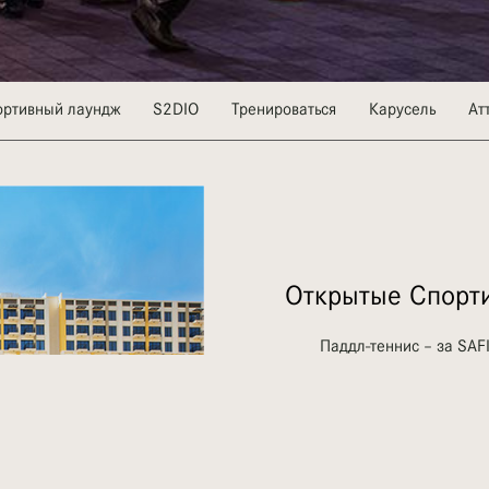
ортивный лаундж
S2DIO
Тренироваться
Карусель
Ат
Открытые Спорт
Паддл-теннис – за SAF
Теннисный корт (для о
Теннисный корт (для па
Баскетбольная площадк
Паддл-теннис – парк 
Футбольное поле – па
Теннисный корт (для 