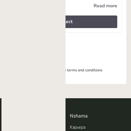
Последние запуски
Nshama
BELMONT
Карьера