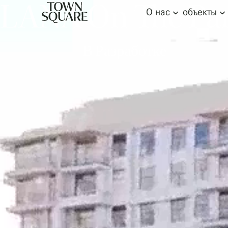
LANA On The Pa
О нас
объекты
В Разработке