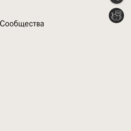
 Сообщества
ости от парка Таун-сквер
инов и ресторанов
асаждений для отдыха с дорожками для
педе и ходьбы
щадки, бассейны и тренажерные залы
квапарк
ва, включая школы и больницы