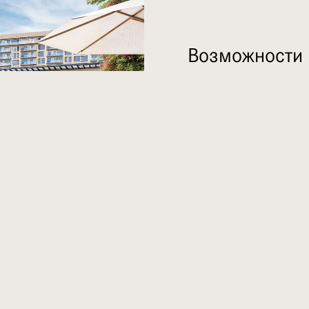
Возможности
Дома в пешей доступн
Широкий выбор магаз
Километры зеленых н
бега, езды на велоси
Детские игровые пло
Рядом скейтборд и а
Современные удобст
Мечети