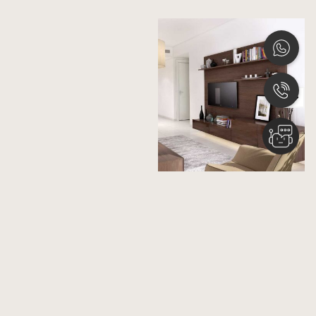
Последние запуски
Nshama
BELMONT
Карьера
EVELYN
Связаться С Нами
FIORI
События
OLBIA
Лизинг