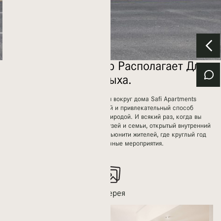
Где Каждый Вечер Располагает Для
Отдыха.
Извилистые природные тропы вокруг дома Safi Apartments
предлагают жителям простой и привлекательный способ
расслабиться инасладиться природой. И всякий раз, когда вы
захотите расслабиться в кругу друзей и семьи, открытый внутренний
двор будет служить центром комьюнити жителей, где круглый год
проводятся различные мероприятия.
Галерея