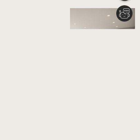
Последние запуски
Nshama
BELMONT
Карьера
EVELYN
Связаться С Нами
FIORI
События
OLBIA
Лизинг