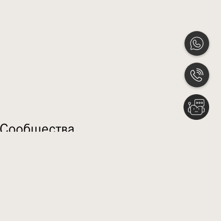
 Сообщества
ости от парка Таун-сквер
инов и ресторанов
асаждений для отдыха с дорожками для
педе и ходьбы
щадки, бассейны и тренажерные залы
квапарк
ва, включая школы и больницы