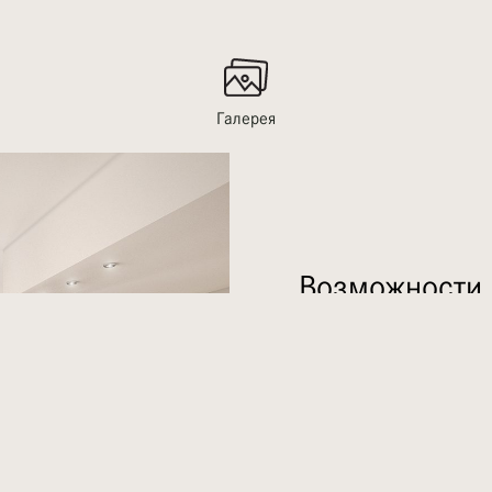
Галерея
Возможности
Дома в пешей доступн
Широкий выбор магаз
Километры зеленых н
бега, езды на велоси
Детские игровые пло
Рядом скейтборд и а
Современные удобст
Мечети