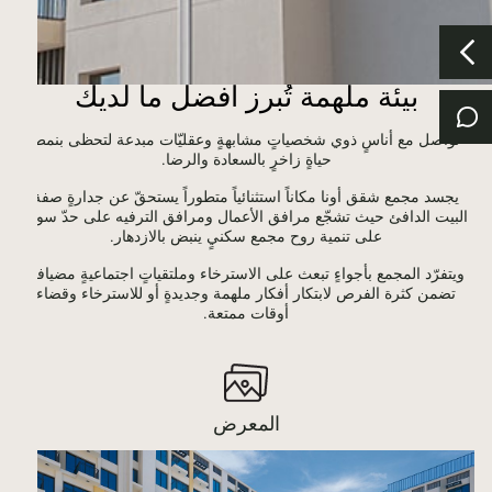
بيئة ملهمة تُبرز أفضل ما لديك
تواصل مع أناسٍ ذوي شخصياتٍ مشابهةٍ وعقليّات مبدعة لتحظى بنمط
حياةٍ زاخرٍ بالسعادة والرضا.
يجسد مجمع شقق أونا مكاناً استثنائياً متطوراً يستحقّ عن جدارةٍ صفة
البيت الدافئ حيث تشجّع مرافق الأعمال ومرافق الترفيه على حدّ سواء
على تنمية روح مجمع سكنيٍ ينبض بالازدهار.
ويتفرّد المجمع بأجواءٍ تبعث على الاسترخاء وملتقياتٍ اجتماعيةٍ مضيافةٍ
تضمن كثرة الفرص لابتكار أفكار ملهمة وجديدةٍ أو للاسترخاء وقضاء
أوقات ممتعة.
المعرض