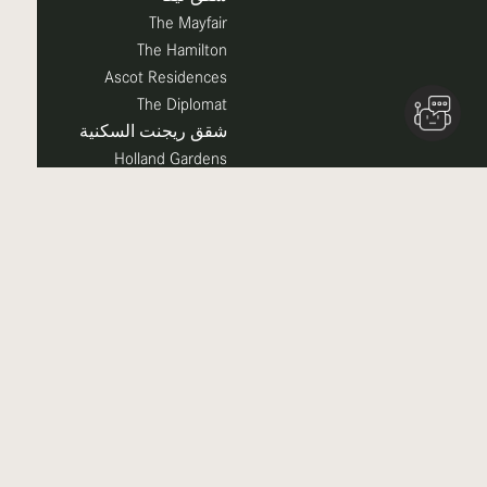
The Mayfair
The Hamilton
Ascot Residences
The Diplomat
شقق ريجنت السكنية
Holland Gardens
شقق روضة I
شقق روضة II
Parkviews
Parkside
شقق أونا
شقق جنة
شقق وردة
Hayat Boulevard
شقق زهرة بريز
شقق صافي
شقق زهرة بريز
Symphony