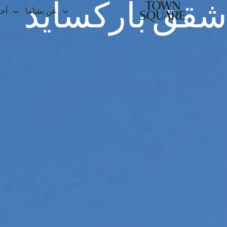
شقق باركسايد
عن نشاما
أح