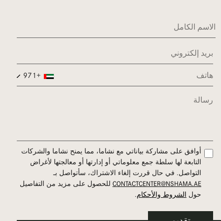
اسم
الاسم
بريد
إلكتروني
الكامل
هاتف
+971
رسالة
تناسق
أوافق على مشاركة بياناتي مع نشاما، مما يمنح نشاما والشركات
التابعة لها سلطة جمع معلوماتي أو إدارتها أو معالجتها لأغراض
التواصل. في حال قررت إلغاء الاشتراك، سأتواصل بـ
CONTACTCENTER@NSHAMA.AE
للحصول على مزيد من التفاصيل
حول
الشروط والأحكام
.
كابتشا