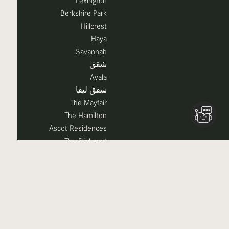
Lexington
Berkshire Park
Hillcrest
Haya
Savannah
شقق
Ayala
شقق ليفا
The Mayfair
The Hamilton
Ascot Residences
The Diplomat
شقق ريجنت السكنية
Holland Gardens
شقق روضة I
شقق روضة II
Parkviews
Parkside